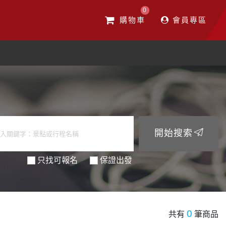
0
購物車
會員專區
開始搜索
只找可報名
保證出發
0
共有
筆商品